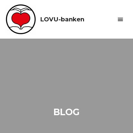
Skip
to
content
Main
LOVU-banken
Men
BLOG