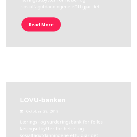
sosialfagutdanningene eDU gjør det
Read More
LOVU-banken
October 28, 2019
Lærings- og vurderingsbank for felles
læringsutbytter for helse- og
sosialfagutdanningene eDU gjør det