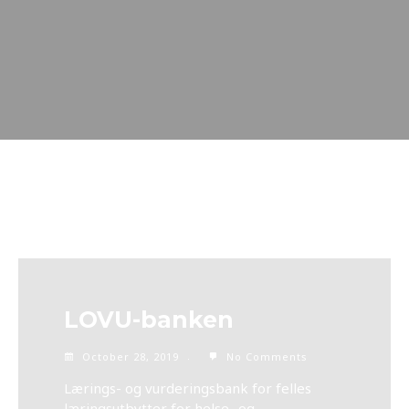
LOVU-banken
October 28, 2019
No Comments
Lærings- og vurderingsbank for felles
læringsutbytter for helse- og