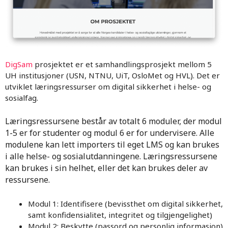
DigSam
prosjektet er et samhandlingsprosjekt mellom 5
UH institusjoner (USN, NTNU, UiT, OsloMet og HVL). Det er
utviklet læringsressurser om digital sikkerhet i helse- og
sosialfag.
Læringsressursene består av totalt 6 moduler, der modul
1-5 er for studenter og modul 6 er for undervisere. Alle
modulene kan lett importers til eget LMS og kan brukes
i alle helse- og sosialutdanningene. Læringsressursene
kan brukes i sin helhet, eller det kan brukes deler av
ressursene.
Modul 1: Identifisere (bevissthet om digital sikkerhet,
samt konfidensialitet, integritet og tilgjengelighet)
Modul 2: Beskytte (passord og personlig informasjon)